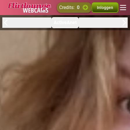
credits:
0
Inloggen
ActiveAnet