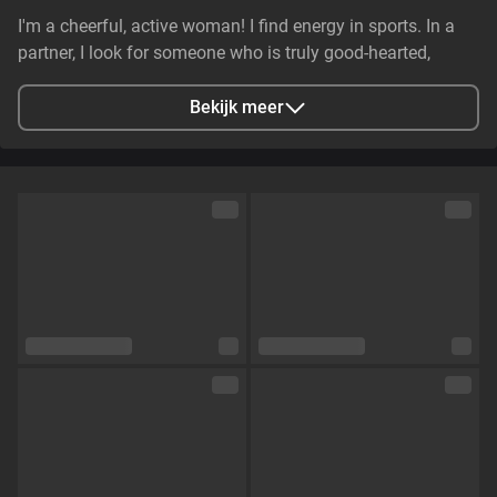
I'm a cheerful, active woman! I find energy in sports. In a
partner, I look for someone who is truly good-hearted,
generous, cheerful, and genuinely caring. It is essential that
they have stable earnings—a person who makes life easier,
Bekijk meer
not harder—and non-smoker. I value genuine emotional
substance and honesty above all else.
Stad
Zaporizhzhya, Zaporizhia Oblast, Ukraine
Talen
Engels,
Russisch
Oogkleur
Groen
Haarkleur
Bruin
Lichaamsbouw
Klein en tenger
Cup maat
Cup C